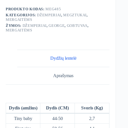
džemperis
PRODUKTO KODAS:
MEG485
KATEGORIJOS:
DŽEMPERIAI
,
MEGZTUKAI
,
MERGAITĖMS
ŽYMOS:
DŽEMPERIAI
,
GEORGE
,
GOBTUVAS
,
MERGAITĖMS
Dydžių lentelė
Aprašymas
Dydis (amžius)
Dydis (CM)
Svoris (Kg)
Tiny baby
44-50
2,7