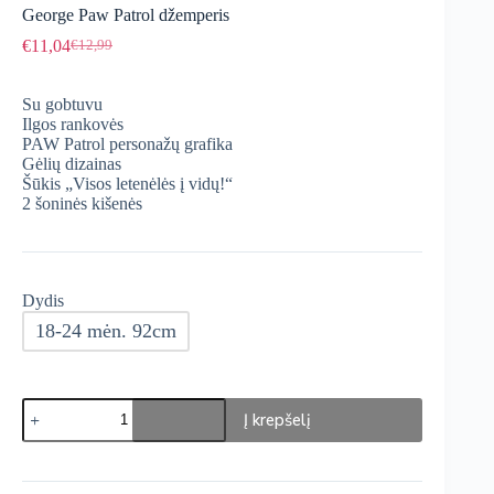
George Paw Patrol džemperis
€
11,04
€
12,99
Original
Current
price
price
was:
is:
Su gobtuvu
€12,99.
€11,04.
Ilgos rankovės
PAW Patrol personažų grafika
Gėlių dizainas
Šūkis „Visos letenėlės į vidų!“
2 šoninės kišenės
Dydis
18-24 mėn. 92cm
produkto
Į krepšelį
kiekis:
George
Paw
Patrol