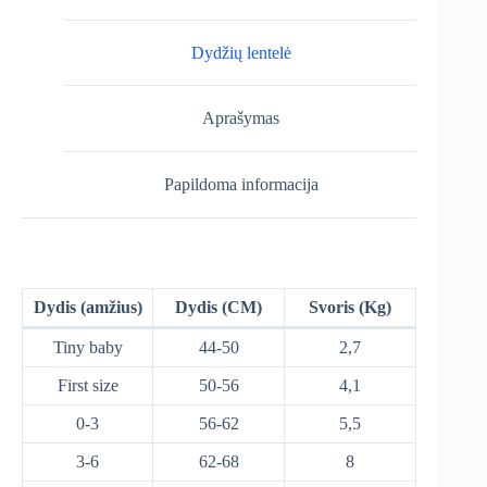
Dydžių lentelė
Aprašymas
Papildoma informacija
Dydis (amžius)
Dydis (CM)
Svoris (Kg)
Tiny baby
44-50
2,7
First size
50-56
4,1
0-3
56-62
5,5
3-6
62-68
8