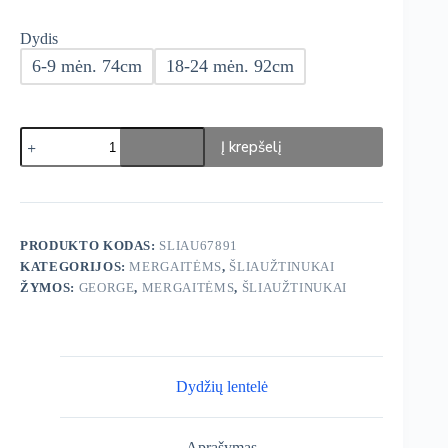
Dydis
6-9 mėn. 74cm
18-24 mėn. 92cm
produkto
Į krepšelį
kiekis:
George
Šliaužtinukai
3vnt.
PRODUKTO KODAS:
SLIAU67891
KATEGORIJOS:
MERGAITĖMS
,
ŠLIAUŽTINUKAI
ŽYMOS:
GEORGE
,
MERGAITĖMS
,
ŠLIAUŽTINUKAI
Dydžių lentelė
Aprašymas