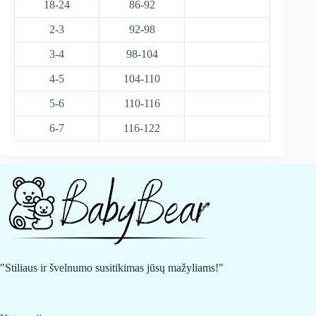
18-24
86-92
2-3
92-98
3-4
98-104
4-5
104-110
5-6
110-116
6-7
116-122
"Stiliaus ir švelnumo susitikimas jūsų mažyliams!"