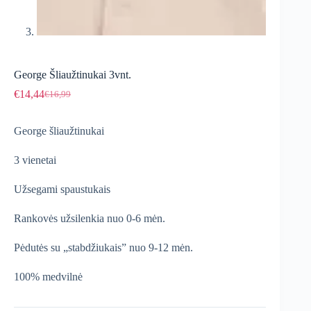
George Šliaužtinukai 3vnt.
€
14,44
€
16,99
Original
Current
price
price
was:
is:
George šliaužtinukai
€16,99.
€14,44.
3 vienetai
Užsegami spaustukais
Rankovės užsilenkia nuo 0-6 mėn.
Pėdutės su „stabdžiukais” nuo 9-12 mėn.
100% medvilnė