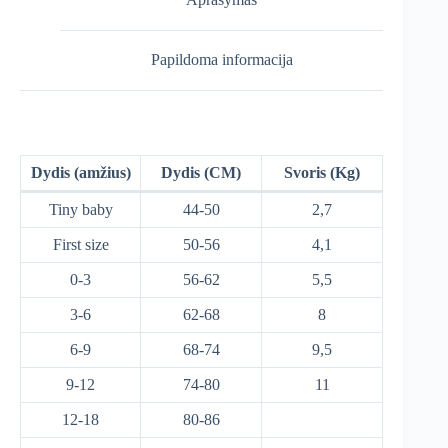
Papildoma informacija
Dydis (amžius)
Dydis (CM)
Svoris (Kg)
Tiny baby
44-50
2,7
First size
50-56
4,1
0-3
56-62
5,5
3-6
62-68
8
6-9
68-74
9,5
9-12
74-80
11
12-18
80-86