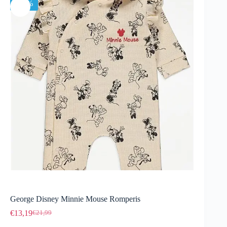
-40%
George Disney Minnie Mouse Romperis
€
13,19
€
21,99
Original
Current
price
price