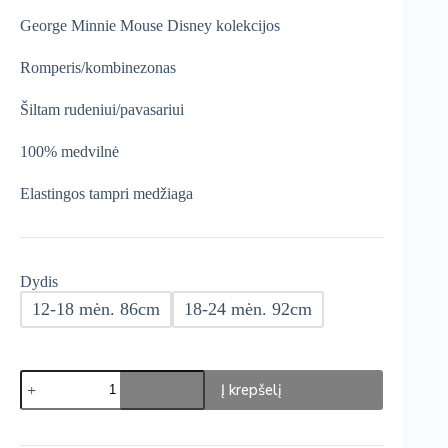
was:
is:
George Minnie Mouse Disney kolekcijos
€21,99.
€13,19.
Romperis/kombinezonas
Šiltam rudeniui/pavasariui
100% medvilnė
Elastingos tampri medžiaga
Dydis
12-18 mėn. 86cm
18-24 mėn. 92cm
produkto
Į krepšelį
kiekis:
George
Disney
Minnie