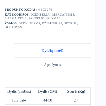
Mouse
džemperis
PRODUKTO KODAS:
MEG6276
KATEGORIJOS:
DŽEMPERIAI
,
MERGAITĖMS
,
MERGAITĖMS
,
SANDĖLIO VALYMAS
ŽYMOS:
BERNIUKAMS
,
DŽEMPERIAI
,
GEORGE
,
GOBTUVAS
Dydžių lentelė
Aprašymas
Dydis (amžius)
Dydis (CM)
Svoris (Kg)
Tiny baby
44-50
2,7