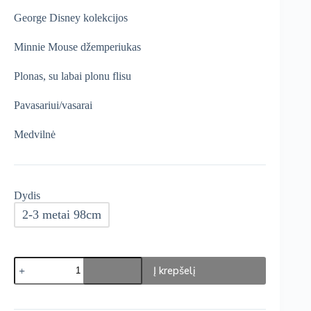
was:
is:
George Disney kolekcijos
€12,99.
€7,79.
Minnie Mouse džemperiukas
Plonas, su labai plonu flisu
Pavasariui/vasarai
Medvilnė
Dydis
2-3 metai 98cm
produkto
Į krepšelį
kiekis:
George
Disney
Minnie