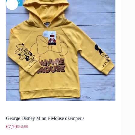
-40%
George Disney Minnie Mouse džemperis
€
7,79
€
12,99
Original
Current
price
price