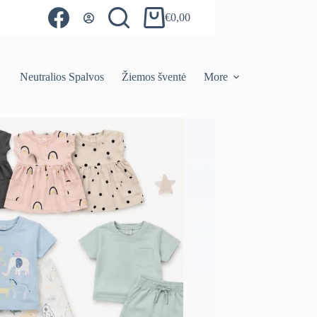
€
0,00
Shopping
cart
Neutralios Spalvos
Žiemos šventė
More