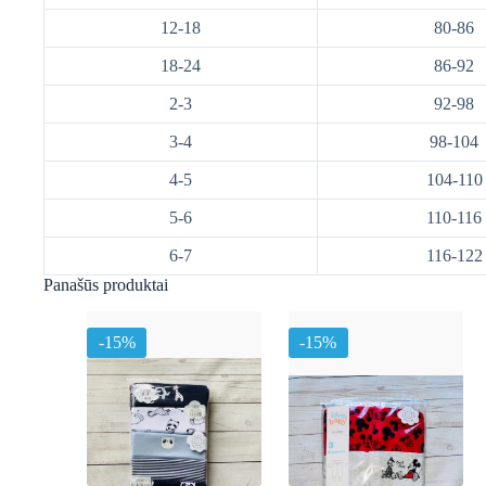
12-18
80-86
18-24
86-92
2-3
92-98
3-4
98-104
4-5
104-110
5-6
110-116
6-7
116-122
Panašūs produktai
-15%
-15%