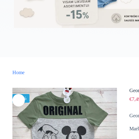
Home
Geor
-32%
€
7,4
Geor
Marš