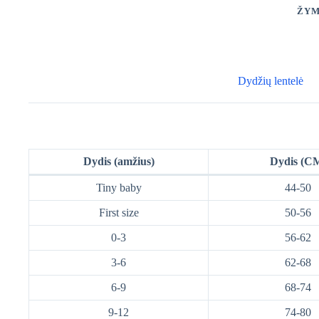
ŽYM
Dydžių lentelė
Dydis (amžius)
Dydis (C
Tiny baby
44-50
First size
50-56
0-3
56-62
3-6
62-68
6-9
68-74
9-12
74-80