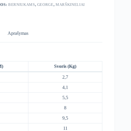
OS:
BERNIUKAMS
,
GEORGE
,
MARŠKINELIAI
Aprašymas
M)
Svoris (Kg)
2,7
4,1
5,5
8
9,5
11