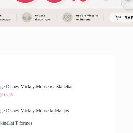
ge Disney Mickey Mouse marškinėliai
9
€
10,95
Original
Current
price
price
was:
is:
ge Disney Mickey Mouse kolekcijos
€10,95.
€7,49.
kinėliai T formos