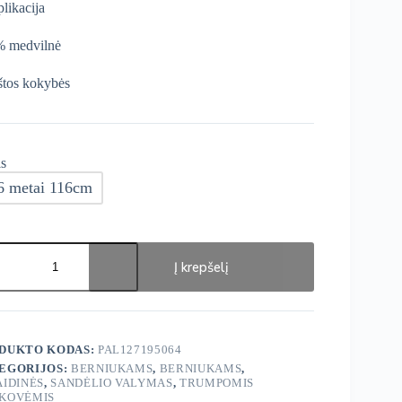
plikacija
 medvilnė
tos kokybės
s
6 metai 116cm
ukto
s:
Į krepšelį
ge
ey
ey
se
kinėliai
DUKTO KODAS:
PAL127195064
EGORIJOS:
BERNIUKAMS
,
BERNIUKAMS
,
AIDINĖS
,
SANDĖLIO VALYMAS
,
TRUMPOMIS
KOVĖMIS