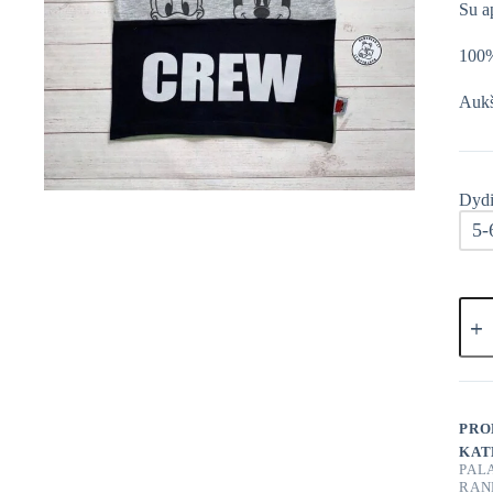
Su a
100%
Aukš
Dydi
5-
prod
kieki
Geor
Disn
Mick
Mou
marš
PRO
KAT
PAL
RAN