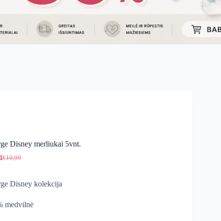
ge Disney merliukai 5vnt.
4
€
10,99
Original
Current
price
price
was:
is:
ge Disney kolekcija
€10,99.
€9,34.
 medvilnė