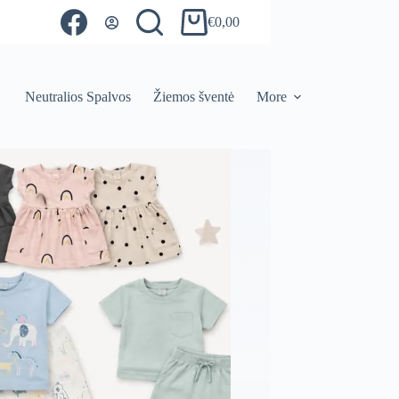
€
0,00
Shopping
cart
Neutralios Spalvos
Žiemos šventė
More