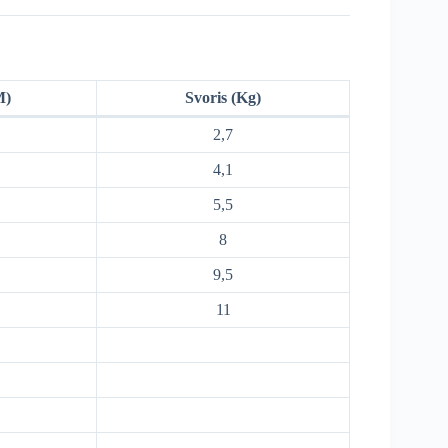
M)
Svoris (Kg)
2,7
4,1
5,5
8
9,5
11