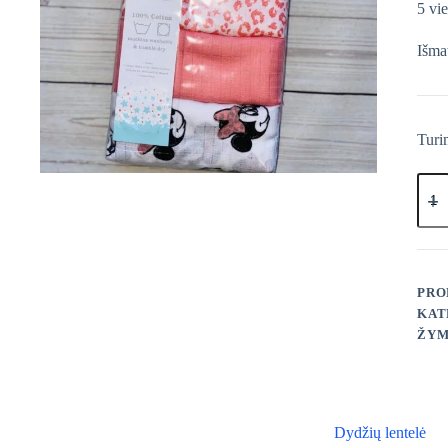
5 vie
Išma
Turi
prod
kieki
Geor
Disn
merl
5vnt
PRO
KAT
ŽYM
Dydžių lentelė