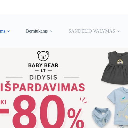
ėms
Berniukams
SANDĖLIO VALYMAS