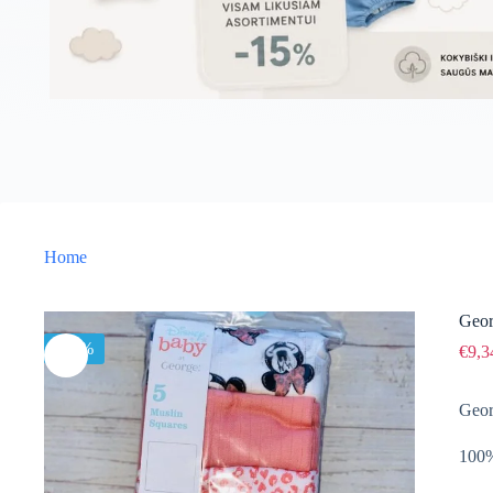
Home
Geor
-15%
€
9,3
Geor
100%