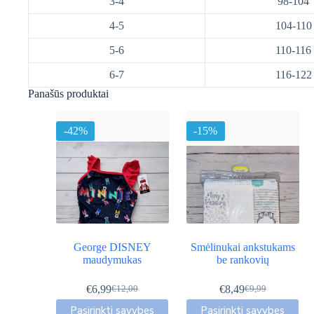
3-4
98-104
4-5
104-110
5-6
110-116
6-7
116-122
Panašūs produktai
-42%
-15%
George DISNEY
Smėlinukai ankstukams
maudymukas
be rankovių
€
6,99
€
8,49
€
12,00
€
9,99
Original
Current
Original
Current
This
This
price
price
price
price
Pasirinkti savybes
Pasirinkti savybes