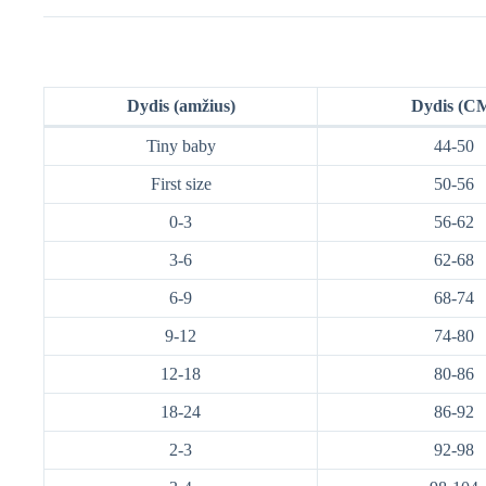
Dydis (amžius)
Dydis (C
Tiny baby
44-50
First size
50-56
0-3
56-62
3-6
62-68
6-9
68-74
9-12
74-80
12-18
80-86
18-24
86-92
2-3
92-98