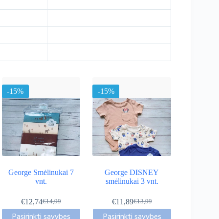
-15%
-15%
George Smėlinukai 7
George DISNEY
vnt.
smėlinukai 3 vnt.
€
12,74
€
11,89
€
14,99
€
13,99
Original
Current
Original
Current
This
This
price
price
price
price
Pasirinkti savybes
Pasirinkti savybes