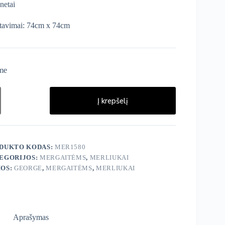
netai
tavimai: 74cm x 74cm
me
ukto
s:
Į krepšelį
ge
ey
iukai
.
DUKTO KODAS:
MER1580
EGORIJOS:
MERGAITĖMS
,
MERLIUKAI
OS:
GEORGE
,
MERGAITĖMS
,
MERLIUKAI
Aprašymas