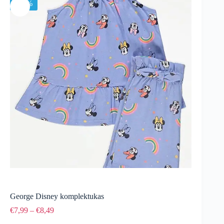
-47%
George Disney komplektukas
Price
€
7,99
–
€
8,49
range: