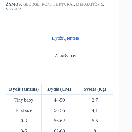
ŽYMOS:
GEORGE
,
KOMPLEKTUKAI
,
MERGAITĖMS
,
VASARA
Dydžių lentelė
Aprašymas
Dydis (amžius)
Dydis (CM)
Svoris (Kg)
Tiny baby
44-50
2,7
First size
50-56
4,1
0-3
56-62
5,5
3-6
62-68
8