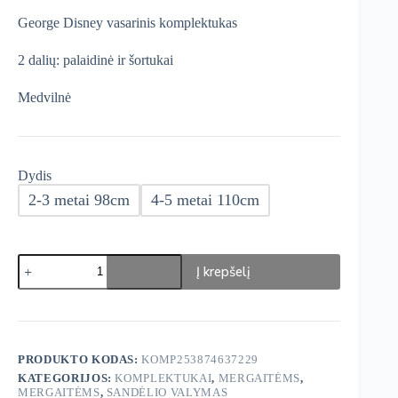
€7,99
George Disney vasarinis komplektukas
through
€8,49
2 dalių: palaidinė ir šortukai
Medvilnė
Dydis
2-3 metai 98cm
4-5 metai 110cm
produkto
Į krepšelį
kiekis:
George
Disney
komplektukas
PRODUKTO KODAS:
KOMP253874637229
KATEGORIJOS:
KOMPLEKTUKAI
,
MERGAITĖMS
,
MERGAITĖMS
,
SANDĖLIO VALYMAS