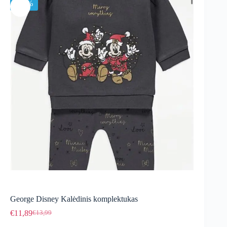
-15%
George Disney Kalėdinis komplektukas
€
11,89
€
13,99
Original
Current
price
price