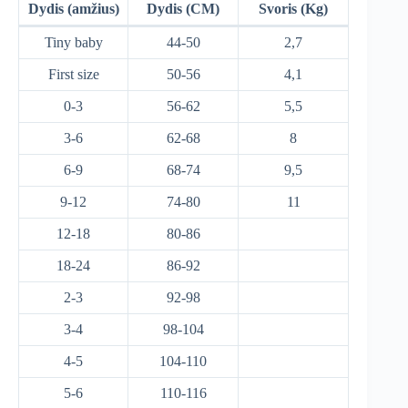
Dydis (amžius)
Dydis (CM)
Svoris (Kg)
Tiny baby
44-50
2,7
First size
50-56
4,1
0-3
56-62
5,5
3-6
62-68
8
6-9
68-74
9,5
9-12
74-80
11
12-18
80-86
18-24
86-92
2-3
92-98
3-4
98-104
4-5
104-110
5-6
110-116