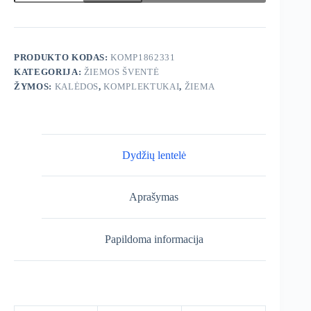
George
Disney
Kalėdinis
komplektukas
PRODUKTO KODAS:
KOMP1862331
KATEGORIJA:
ŽIEMOS ŠVENTĖ
ŽYMOS:
KALĖDOS
,
KOMPLEKTUKAI
,
ŽIEMA
Dydžių lentelė
Aprašymas
Papildoma informacija