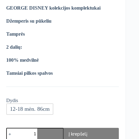
was:
is:
GEORGE DISNEY kolekcijos komplektukai
€13,99.
€11,89.
Džemperis su pūkeliu
Tamprės
2 dalių:
100% medvilnė
Tamsiai pilkos spalvos
Dydis
12-18 mėn. 86cm
produkto
Į krepšelį
kiekis: