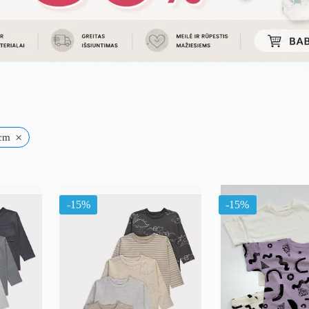
×
4cm
uojama
l
ausią
-15%
-15%