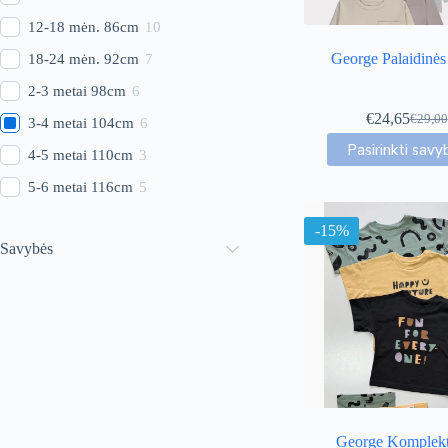
12-18 mėn. 86cm
10
George Palaidinės
18-24 mėn. 92cm
7
2-3 metai 98cm
6
€
24,65
€
29,00
3-4 metai 104cm
6
Origin
Curren
This
price
price
Pasirinkti savy
4-5 metai 110cm
3
produc
was:
is:
has
€29,00
€24,65
5-6 metai 116cm
5
multip
variant
-15%
The
Savybės
option
may
be
chose
on
the
produc
page
George Komplekt