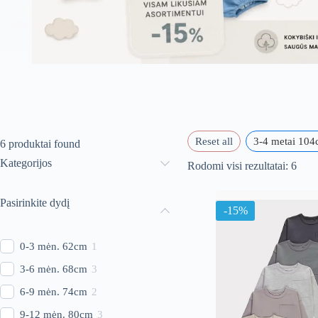
Reset all
3-4 metai 10
6
produktai found
Kategorijos
Rūši
Rodomi visi rezultatai: 6
paga
nauj
Pasirinkite dydį
-15%
0-3 mėn. 62cm
1
3-6 mėn. 68cm
3
6-9 mėn. 74cm
2
9-12 mėn. 80cm
3