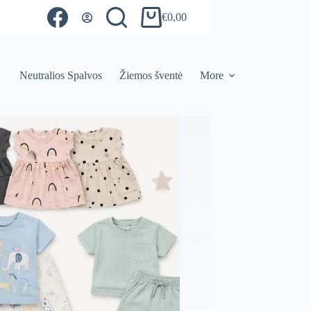
€
0,00
Shopping
cart
Neutralios Spalvos
Žiemos šventė
More