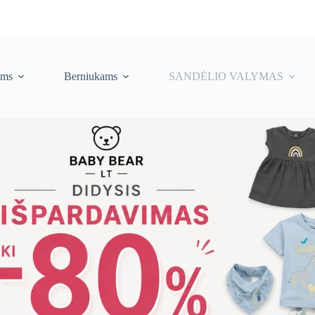
ėms
Berniukams
SANDĖLIO VALYMAS