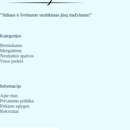
be
be
chosen
chosen
on
on
"Stiliaus ir švelnumo susitikimas jūsų mažyliams!"
the
the
product
product
page
page
Kategorijos
Berniukams
Mergaitėms
Neutralios spalvos
Visos prekės
Informacija
Apie mus
Privatumo politika
Pirkimo sąlygos
Rekvizitai