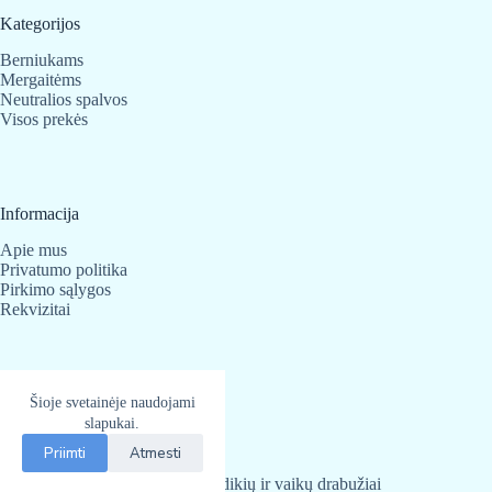
Kategorijos
Berniukams
Mergaitėms
Neutralios spalvos
Visos prekės
Informacija
Apie mus
Privatumo politika
Pirkimo sąlygos
Rekvizitai
Kontaktai
Šioje svetainėje naudojami
BabyBear.lt
slapukai.
Telefonas:
+370 683 25 820
Priimti
Atmesti
El. paštas
info@babybear.lt
BabyBear.lt
2026 - Kūdikių ir vaikų drabužiai