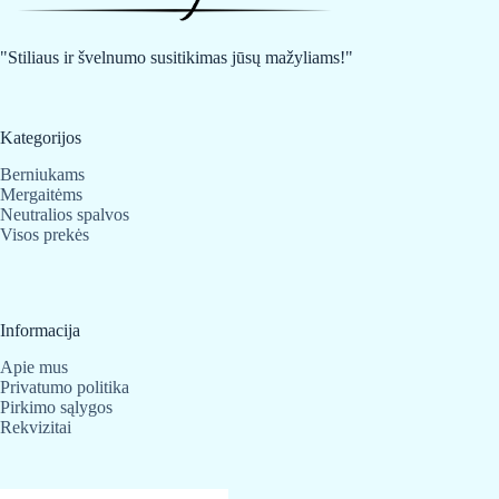
be
be
chosen
chosen
on
on
"Stiliaus ir švelnumo susitikimas jūsų mažyliams!"
the
the
product
product
page
page
Kategorijos
Berniukams
Mergaitėms
Neutralios spalvos
Visos prekės
Informacija
Apie mus
Privatumo politika
Pirkimo sąlygos
Rekvizitai