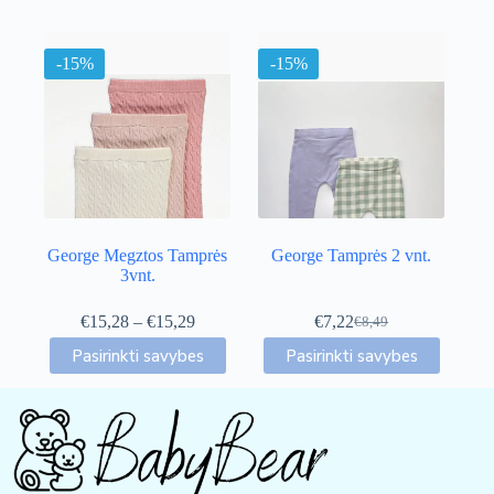
-15%
-15%
George Megztos Tamprės
George Tamprės 2 vnt.
3vnt.
Price
€
15,28
–
€
15,29
€
7,22
€
8,49
Original
Current
range:
This
This
price
price
Pasirinkti savybes
Pasirinkti savybes
€15,28
product
product
was:
is:
through
has
has
€8,49.
€7,22.
€15,29
multiple
multiple
variants.
variants.
The
The
options
options
may
may