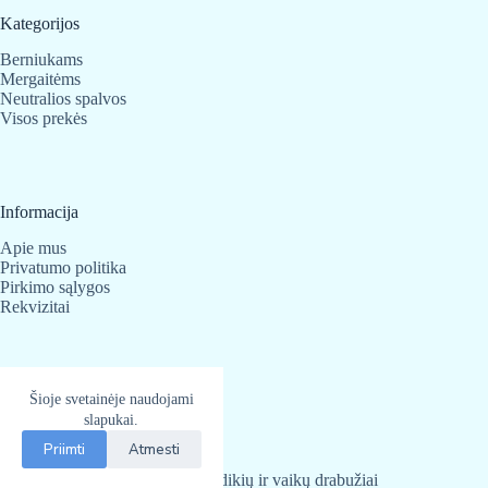
Kategorijos
Berniukams
Mergaitėms
Neutralios spalvos
Visos prekės
Informacija
Apie mus
Privatumo politika
Pirkimo sąlygos
Rekvizitai
Kontaktai
Šioje svetainėje naudojami
BabyBear.lt
slapukai.
Telefonas:
+370 683 25 820
Priimti
Atmesti
El. paštas
info@babybear.lt
BabyBear.lt
2026 - Kūdikių ir vaikų drabužiai