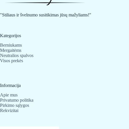
be
be
chosen
chosen
on
on
"Stiliaus ir švelnumo susitikimas jūsų mažyliams!"
the
the
product
product
page
page
Kategorijos
Berniukams
Mergaitėms
Neutralios spalvos
Visos prekės
Informacija
Apie mus
Privatumo politika
Pirkimo sąlygos
Rekvizitai